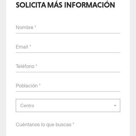
SOLICITA MÁS INFORMACIÓN
Nombre
Email
Teléfono
Población
Selecciona
Centro
el
centro
Cuéntanos
al
qué
que