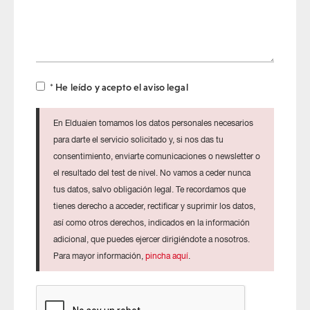
necesitas
se
enviará
el
test
* He leído y acepto el aviso legal
En Elduaien tomamos los datos personales necesarios
para darte el servicio solicitado y, si nos das tu
consentimiento, enviarte comunicaciones o newsletter o
el resultado del test de nivel. No vamos a ceder nunca
tus datos, salvo obligación legal. Te recordamos que
tienes derecho a acceder, rectificar y suprimir los datos,
así como otros derechos, indicados en la información
adicional, que puedes ejercer dirigiéndote a nosotros.
Para mayor información,
pincha aquí
.