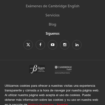
Exámenes de Cambridge English
Servicios
Blog
Síguenos
Utilizamos cookies para ofrecer a nuestras visitas una experiencia
transparente y cómoda a la hora de navegar por nuestra página web.
Aviso legal
Política de privacidad
Política de calidad
Al utilizar nuestra página web acepta el uso de cookies. Puede
Protección de datos
Canal de denuncias
obtener más información sobre las cookies y su uso en nuestra web
Darse de baja
Mapa web
Aceptar
en la sección de
Política de cookies
.