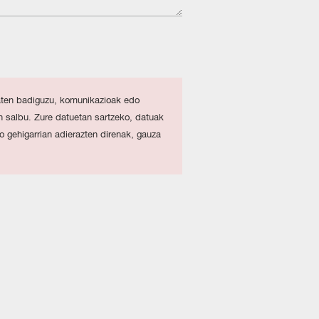
maten badiguzu, komunikazioak edo
n salbu. Zure datuetan sartzeko, datuak
 gehigarrian adierazten direnak, gauza