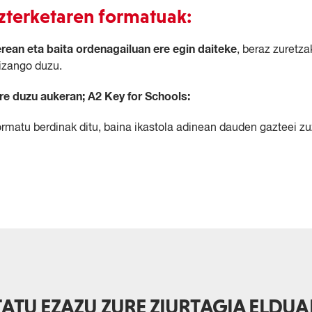
azterketaren formatuak:
rean eta baita ordenagailuan ere egin daiteke
, beraz zuretz
izango duzu.
re duzu aukeran; A2 Key for Schools:
ormatu berdinak ditu, baina ikastola adinean dauden gazteei z
TATU EZAZU ZURE ZIURTAGIA ELDUA