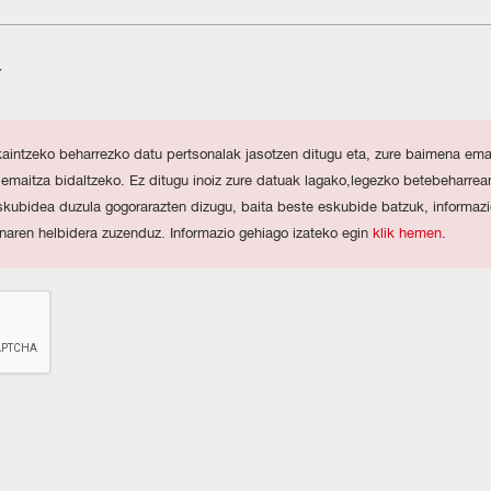
t
kaintzeko beharrezko datu pertsonalak jasotzen ditugu eta, zure baimena e
 emaitza bidaltzeko. Ez ditugu inoiz zure datuak lagako,legezko betebeharrea
kubidea duzula gogorarazten dizugu, baita beste eskubide batzuk, informazio
naren helbidera zuzenduz. Informazio gehiago izateko egin
klik hemen
.