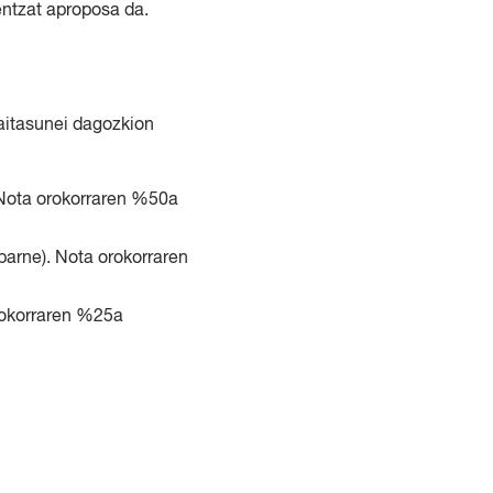
entzat aproposa da.
gaitasunei dagozkion
 Nota orokorraren %50a
barne). Nota orokorraren
rokorraren %25a