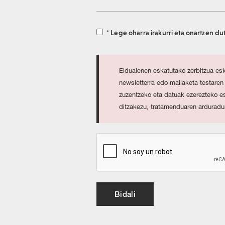
* Lege oharra irakurri eta onartzen du
Elduaienen eskatutako zerbitzua es
newsletterra edo mailaketa testaren
zuzentzeko eta datuak ezerezteko es
ditzakezu, tratamenduaren arduradu
Bidali