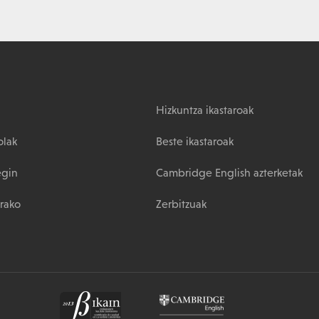
Hizkuntza ikastaroak
olak
Beste ikastaroak
egin
Cambridge English azterketak
rako
Zerbitzuak