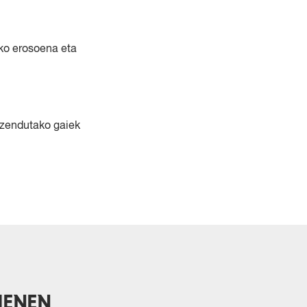
ako erosoena eta
uzendutako gaiek
IENEN