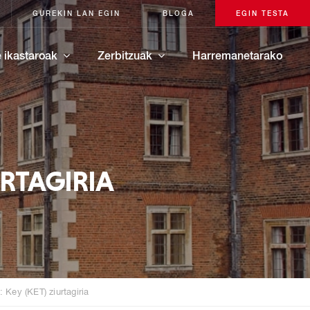
GUREKIN LAN EGIN
BLOGA
EGIN TESTA
 ikastaroak
Zerbitzuak
Harremanetarako
URTAGIRIA
Key (KET) ziurtagiria