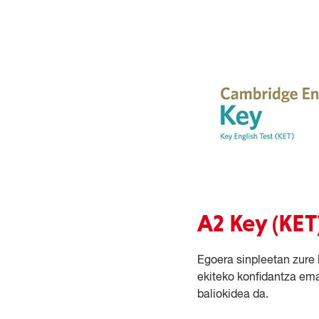
A2 Key (KET
Egoera sinpleetan zure
ekiteko konfidantza em
baliokidea da.