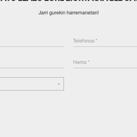
Jarri gurekin harremanetan!
Telefonoa
Herria