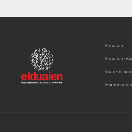
Elduaien
Elduaien esk
Gurekin lan 
Harremaneta