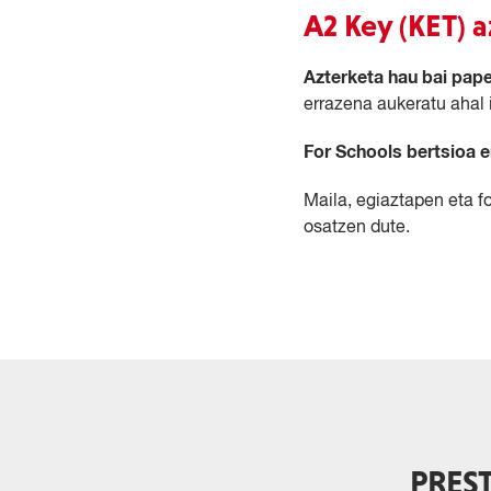
A2 Key (KET) 
Azterketa hau bai pape
errazena aukeratu ahal 
For Schools bertsioa e
Maila, egiaztapen eta f
osatzen dute.
PRES