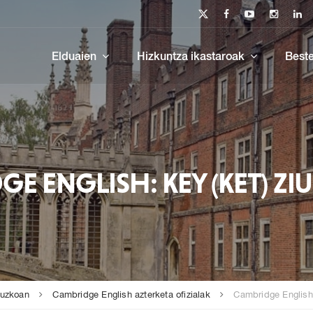
Elduaien
Hizkuntza ikastaroak
Beste
E ENGLISH: KEY (KET) ZI
puzkoan
Cambridge English azterketa ofizialak
Cambridge English: 