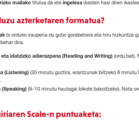
rrizko mailako
ingelesa
titulua da eta
ikasten hasi diren ikasle
duzu azterketaren formatua?
tak
bi orduko iraupena du gutxi gorabehera eta hiru hizkuntza 
behar dira.
 eta idatzizko adierazpena (Reading and Writing)
(ordu bat).
a (Listening)
(30 minutu guztira, erantzunak biltzeko 8 minutu 
.
a
(Speaking)
(8–10 minutu hautagai bikote bakoitzeko). Nota o
iriaren Scale-n puntuaketa: