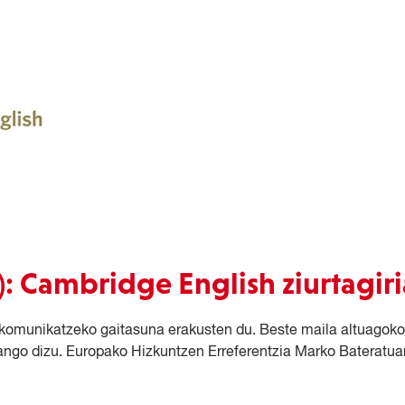
): Cambridge English ziurtagiri
 komunikatzeko gaitasuna erakusten du. Beste maila altuagoko
ango dizu. Europako Hizkuntzen Erreferentzia Marko Bateratua