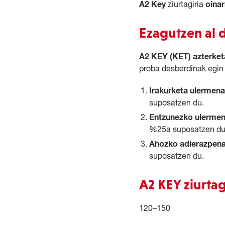
A2 Key
oina
ziurtagiria
Ezagutzen al 
A2 KEY (KET) azterke
proba desberdinak egin 
Irakurketa ulermena
suposatzen du.
Entzunezko ulermen
%25a suposatzen du
Ahozko adierazpen
suposatzen du.
A2 KEY ziurtag
120–150