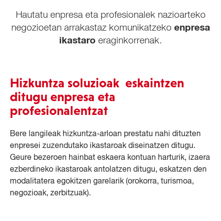
Hautatu enpresa eta profesionalek nazioarteko
enpresa
negozioetan arrakastaz komunikatzeko
ikastaro
eraginkorrenak.
Hizkuntza soluzioak eskaintzen
ditugu enpresa eta
profesionalentzat
Bere langileak hizkuntza-arloan prestatu nahi dituzten
enpresei zuzendutako ikastaroak diseinatzen ditugu.
Geure bezeroen hainbat eskaera kontuan harturik, izaera
ezberdineko ikastaroak antolatzen ditugu, eskatzen den
modalitatera egokitzen garelarik (orokorra, turismoa,
negozioak, zerbitzuak).