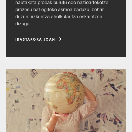
hautaketa probak burutu edo nazioartekotze
prozesu bat egiteko asmoa baduzu, behar
duzun hizkuntza aholkularitza eskaintzen
dizugu!
IKASTARORA JOAN