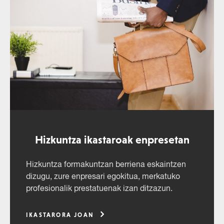
Hizkuntza ikastaroak enpresetan
Hizkuntza formakuntzan berriena eskaintzen
dizugu, zure enpresari egokitua, merkatuko
profesionalik prestatuenak izan ditzazun.
IKASTARORA JOAN