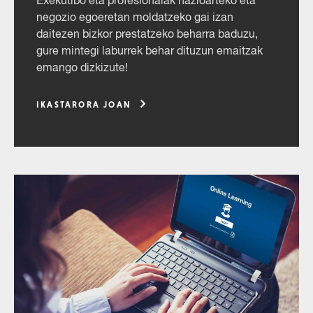
Exekutibo eta profesionalak nazioarteko eta
negozio egoeretan moldatzeko gai izan
daitezen bizkor prestatzeko beharra baduzu,
gure mintegi laburrek behar dituzun emaitzak
emango dizkizute!
IKASTARORA JOAN