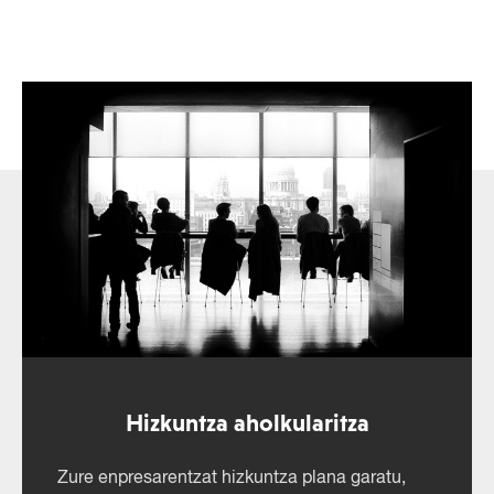
Hizkuntza aholkularitza
Zure enpresarentzat hizkuntza plana garatu,