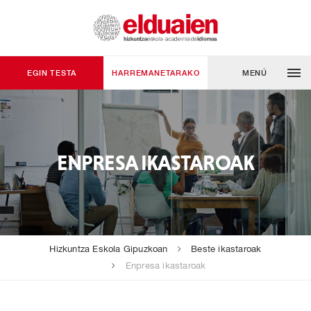
EGIN TESTA
HARREMANETARAKO
MENÚ
ENPRESA IKASTAROAK
Hizkuntza Eskola Gipuzkoan
Beste ikastaroak
Enpresa ikastaroak