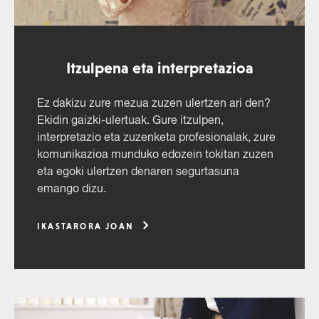
Itzulpena eta interpretazioa
Ez dakizu zure mezua zuzen ulertzen ari den?
Ekidin gaizki-ulertuak. Gure itzulpen,
interpretazio eta zuzenketa profesionalak, zure
komunikazioa munduko edozein tokitan zuzen
eta egoki ulertzen denaren segurtasuna
emango dizu.
IKASTARORA JOAN