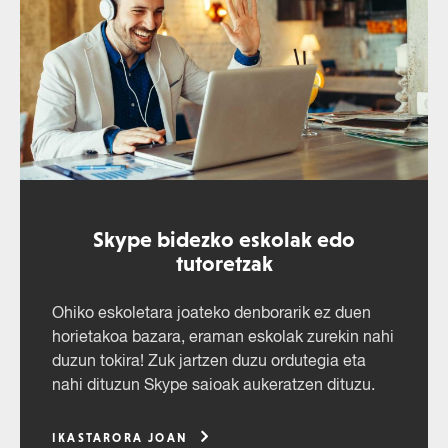
Skype bidezko eskolak edo
tutoretzak
Ohiko eskoletara joateko denborarik ez duen
horietakoa bazara, eraman eskolak zurekin nahi
duzun tokira! Zuk jartzen duzu ordutegia eta
nahi dituzun Skype saioak aukeratzen dituzu.
IKASTARORA JOAN