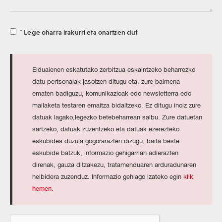
* Lege oharra irakurri eta onartzen dut
Elduaienen eskatutako zerbitzua eskaintzeko beharrezko
datu pertsonalak jasotzen ditugu eta, zure baimena
ematen badiguzu, komunikazioak edo newsletterra edo
mailaketa testaren emaitza bidaltzeko. Ez ditugu inoiz zure
datuak lagako,legezko betebeharrean salbu. Zure datuetan
sartzeko, datuak zuzentzeko eta datuak ezerezteko
eskubidea duzula gogorarazten dizugu, baita beste
eskubide batzuk, informazio gehigarrian adierazten
direnak, gauza ditzakezu, tratamenduaren arduradunaren
helbidera zuzenduz. Informazio gehiago izateko egin
klik
hemen
.