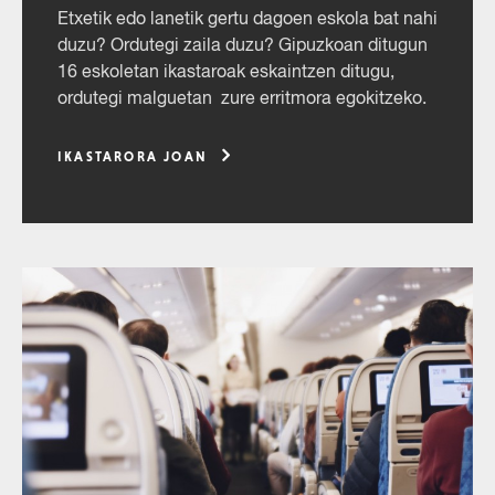
Etxetik edo lanetik gertu dagoen eskola bat nahi
duzu? Ordutegi zaila duzu? Gipuzkoan ditugun
16 eskoletan ikastaroak eskaintzen ditugu,
ordutegi malguetan zure erritmora egokitzeko.
IKASTARORA JOAN