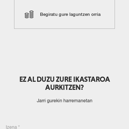
Begiratu gure laguntzen orria
EZ AL DUZU ZURE IKASTAROA
AURKITZEN?
Jarri gurekin harremanetan
Izena