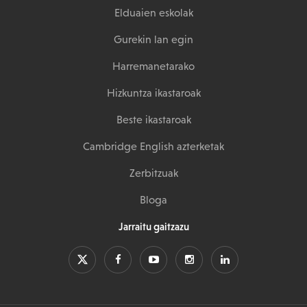
Elduaien eskolak
Gurekin lan egin
Harremanetarako
Hizkuntza ikastaroak
Beste ikastaroak
Cambridge English azterketak
Zerbitzuak
Bloga
Jarraitu gaitzazu