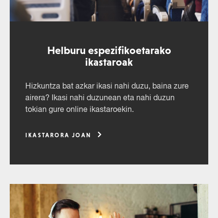
Helburu espezifikoetarako
ikastaroak
Hizkuntza bat azkar ikasi nahi duzu, baina zure
airera? Ikasi nahi duzunean eta nahi duzun
tokian gure online ikastaroekin.
IKASTARORA JOAN