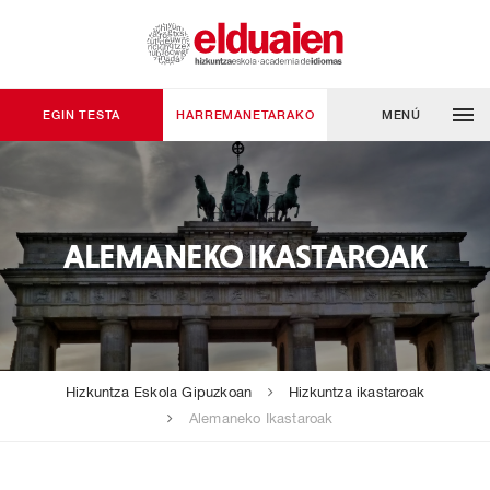
EGIN TESTA
HARREMANETARAKO
MENÚ
ALEMANEKO IKASTAROAK
Hizkuntza Eskola Gipuzkoan
Hizkuntza ikastaroak
Alemaneko Ikastaroak