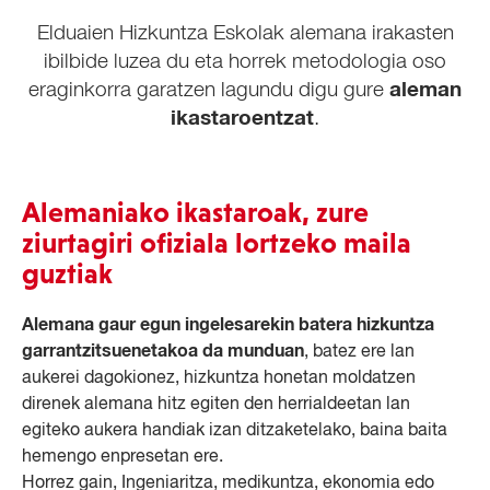
Elduaien Hizkuntza Eskolak alemana irakasten
ibilbide luzea du eta horrek metodologia oso
aleman
eraginkorra garatzen lagundu digu gure
ikastaroentzat
.
Alemaniako ikastaroak, zure
ziurtagiri ofiziala lortzeko maila
guztiak
Alemana gaur egun ingelesarekin batera hizkuntza
garrantzitsuenetakoa da munduan
, batez ere lan
aukerei dagokionez, hizkuntza honetan moldatzen
direnek alemana hitz egiten den herrialdeetan lan
egiteko aukera handiak izan ditzaketelako, baina baita
hemengo enpresetan ere.
Horrez gain, Ingeniaritza, medikuntza, ekonomia edo