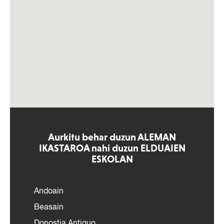
Aurkitu behar duzun ALEMAN
IKASTAROA nahi duzun ELDUAIEN
ESKOLAN
Andoain
Beasain
Donostia Antiguo