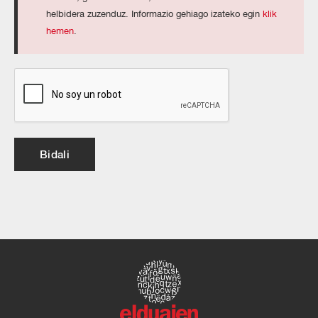
helbidera zuzenduz. Informazio gehiago izateko egin
klik
hemen
.
Bidali