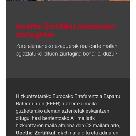
Goethe-Zertifikat alemaneko
ziurtagiriak
Zure alemaneko ezaguerak nazioarte mailan
egiaztatuko dituen ziurtagiria behar al duzu?
Hizkuntzetarako Europako Erreferentzia Esparru
Bateratuaren (EEEB) araberako maila
guztietarako aleman azterketak eskaintzen
ditugu: hasi berrientzako A1 mailatik
hizkuntzaren maila altuena den C2 mailara arte,
Goethe-Zertifikat-ek
6 maila ditu eta adinaren