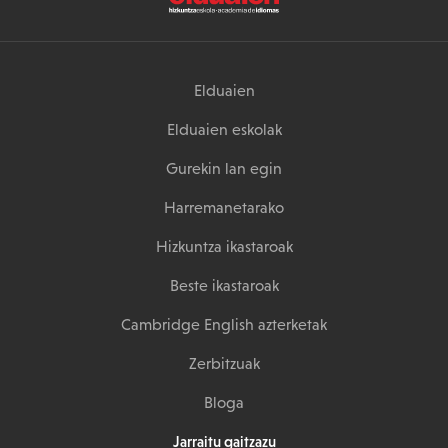
Elduaien
Elduaien eskolak
Gurekin lan egin
Harremanetarako
Hizkuntza ikastaroak
Beste ikastaroak
Cambridge English azterketak
Zerbitzuak
Bloga
Jarraitu gaitzazu