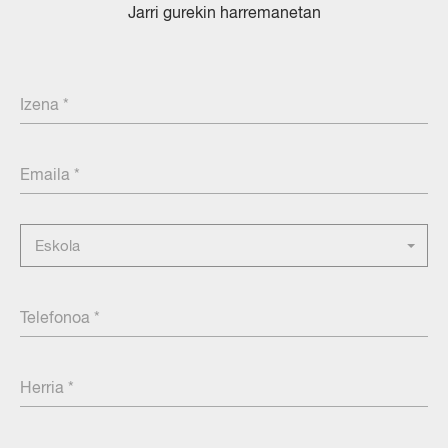
Jarri gurekin harremanetan
Izena
Emaila
Eskola
Eskola
Telefonoa
Herria