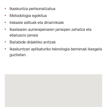
Ikaskuntza pertsonalizatua
Metodologia egokitua
Irakasle adituak eta dinamikoak
Ikaslearen aurrerapenaren jarraipen zehatza eta
ebaluazio jarraia
Baliabide didaktiko anitzak
Ikaskuntzari aplikaturiko teknologia berrienak ikasgela
guztietan.