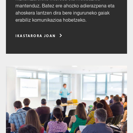
mantenduz. Batez ere ahozko adierazpena eta
ahoskera lantzen dira bere inguruneko gaiak
erabiliz komunikazioa hobetzeko.
IKASTARORA JOAN