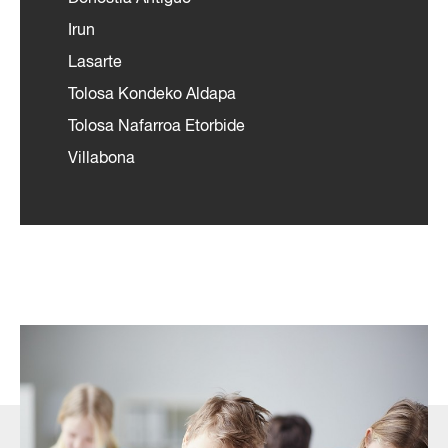
Irun
Lasarte
Tolosa Kondeko Aldapa
Tolosa Nafarroa Etorbide
Villabona