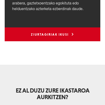
arabera, gaztetxoentzako egokituta edo
helduentzako azterketa ezberdinak daude.
ZIURTAGIRIAK IKUSI
EZ AL DUZU ZURE IKASTAROA
AURKITZEN?