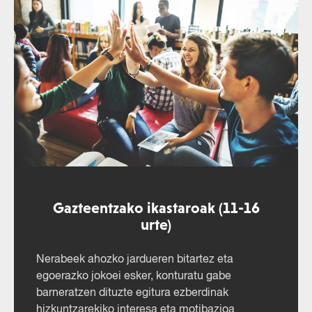
Gazteentzako ikastaroak (11-16
urte)
Nerabeek ahozko jardueren bitartez eta
egoerazko jokoei esker, konturatu gabe
barneratzen dituzte egitura ezberdinak
hizkuntzarekiko interesa eta motibazioa