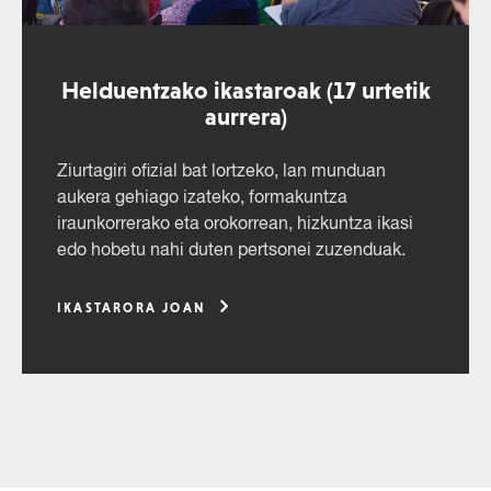
Helduentzako ikastaroak (17 urtetik
aurrera)
Ziurtagiri ofizial bat lortzeko, lan munduan
aukera gehiago izateko, formakuntza
iraunkorrerako eta orokorrean, hizkuntza ikasi
edo hobetu nahi duten pertsonei zuzenduak.
IKASTARORA JOAN