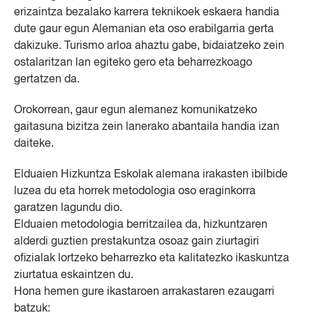
erizaintza bezalako karrera teknikoek eskaera handia
dute gaur egun Alemanian eta oso erabilgarria gerta
dakizuke. Turismo arloa ahaztu gabe, bidaiatzeko zein
ostalaritzan lan egiteko gero eta beharrezkoago
gertatzen da.
Orokorrean, gaur egun alemanez komunikatzeko
gaitasuna bizitza zein lanerako abantaila handia izan
daiteke.
Elduaien Hizkuntza Eskolak alemana irakasten ibilbide
luzea du eta horrek metodologia oso eraginkorra
garatzen lagundu dio.
Elduaien metodologia berritzailea da, hizkuntzaren
alderdi guztien prestakuntza osoaz gain ziurtagiri
ofizialak lortzeko beharrezko eta kalitatezko ikaskuntza
ziurtatua eskaintzen du.
Hona hemen gure ikastaroen arrakastaren ezaugarri
batzuk: