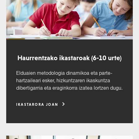
Haurrentzako ikastaroak (6-10 urte)
Elduaien metodologia dinamikoa eta parte-
hartzaileari esker, hizkuntzaren ikaskuntza
dibertigarria eta eraginkorra izatea lortzen dugu.
IKASTARORA JOAN