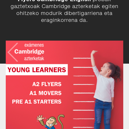
gaztetxoak Cambridge azterketak egiten
ohitzeko modurik dibertigarriena eta
eraginkorrena da.